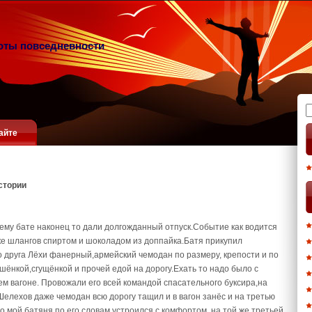
оты повседневности
Н
айте
стории
оему бате наконец то дали долгожданный отпуск.Событие как водится
е шлангов спиртом и шоколадом из доппайка.Батя прикупил
 друга Лёхи фанерный,армейский чемодан по размеру, крепости и по
шёнкой,сгущёнкой и прочей едой на дорогу.Ехать то надо было с
м вагоне. Провожали его всей командой спасательного буксира,на
Шелехов даже чемодан всю дорогу тащил и в вагон занёс и на третью
но мой батяня по его словам устроился с комфортом ,на той же третьей