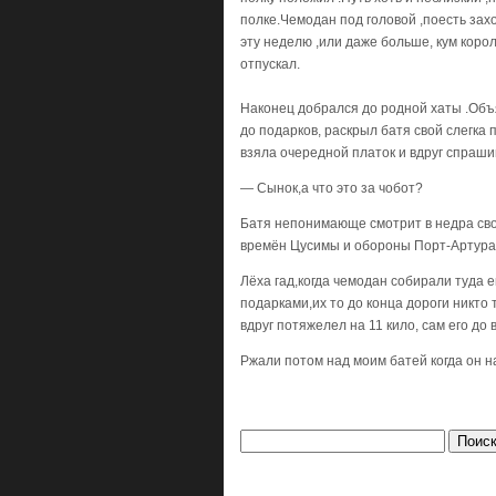
полке.Чемодан под головой ,поесть зах
эту неделю ,или даже больше, кум коро
отпускал.
Наконец добрался до родной хаты .Объ
до подарков, раскрыл батя свой слегка
взяла очередной платок и вдруг спраши
— Сынок,а что это за чобот?
Батя непонимающе смотрит в недра сво
времён Цусимы и обороны Порт-Артура
Лёха гад,когда чемодан собирали туда е
подарками,их то до конца дороги никто 
вдруг потяжелел на 11 кило, сам его до
Ржали потом над моим батей когда он н
Найти: