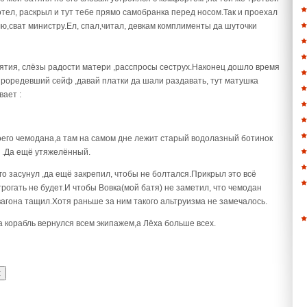
отел, раскрыл и тут тебе прямо самобранка перед носом.Так и проехал
лю,сват министру.Ел, спал,читал, девкам комплименты да шуточки
ятия, слёзы радости матери ,расспросы сеструх.Наконец дошло время
 проредевший сейф ,давай платки да шали раздавать, тут матушка
вает :
его чемодана,а там на самом дне лежит старый водолазный ботинок
 .Да ещё утяжелённый.
го засунул ,да ещё закрепил, чтобы не болтался.Прикрыл это всё
трогать не будет.И чтобы Вовка(мой батя) не заметил, что чемодан
 вагона тащил.Хотя раньше за ним такого альтруизма не замечалось.
а корабль вернулся всем экипажем,а Лёха больше всех.