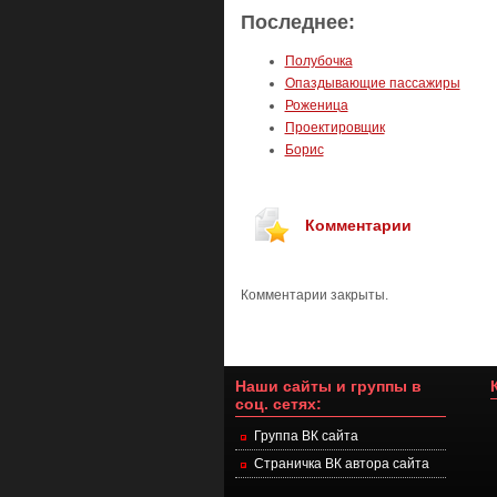
Последнее:
Полубочка
Опаздывающие пассажиры
Роженица
Проектировщик
Борис
Комментарии
Комментарии закрыты.
Наши сайты и группы в
соц. сетях:
Группа ВК сайта
Страничка ВК автора сайта