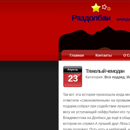
Раздолбаи
анекд
Главная
Контакты
О С
Апрель
Тяжелый чемодан
23
Категория:
Всё подряд
,
И
Так вот эта история произошла когда м
отметили «сэкономленным» на промывк
подарки,собрал при содействии лучшего
весу не уступающий сейфу.Набил его ту
Владивостока на Донбасс,да ещё в обще
котором он служил.А лучший друг Лёха 
полку положил .Путь хоть и неблизкий ,