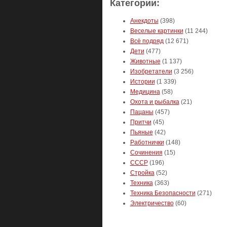
Категории:
Анекдоты
(398)
Веселые картинки
(11 244)
Всё подряд
(12 671)
Дети
(477)
Животные
(1 137)
Изобретатели
(3 256)
Истории
(1 339)
Медицина
(58)
Охота и рыбалка
(21)
Пацаны
(457)
Притчи
(45)
Пьяные
(42)
Работнички
(148)
Сочинения
(15)
СССР
(196)
Стройка
(52)
Техника
(363)
Техника Безопасности
(271)
Электричество
(60)