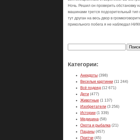
Ночь. Решил он проверить обстановку на
машинами трется подозрительный тип и
тут друган на весь двор в громкоговор
прикольного побега я не наблюдал НИК
Найти:
Категории:
Анекдоты
(398)
Веселые картинки
(11 244)
Всё подряд
(12 671)
Дети
(477)
Животные
(1 137)
Изобретатели
(3 256)
Истории
(1 339)
Медицина
(58)
Охота и рыбалка
(21)
Пацаны
(457)
Притчи
(45)