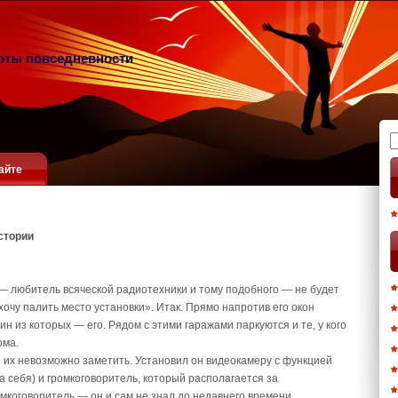
оты повседневности
Н
айте
стории
г — любитель всяческой радиотехники и тому подобного — не будет
хочу палить место установки». Итак. Прямо напротив его окон
н из которых — его. Рядом с этими гаражами паркуются и те, у кого
ома.
 их невозможно заметить. Установил он видеокамеру с функцией
а себя) и громкоговоритель, который располагается за
мкоговоритель — он и сам не знал до недавнего времени.