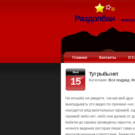
Раздолбаи
анекд
Главная
Контакты
О С
Май
Тут рыбы нет
15
Категория:
Всё подряд
,
И
На ютьюбе не увидите, так как мой дру
выкладывать это видео по причине «не 
находится ряд капитальных гаражей, оди
гаражей либо нет, либо они далеко от д
Кабели до гаража проведены скрытно, и
ночного видения (которая пишет сама н
вентиляционным отверстием. Зачем гро