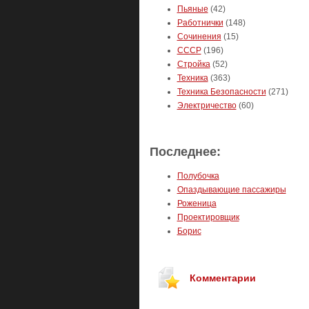
Пьяные
(42)
Работнички
(148)
Сочинения
(15)
СССР
(196)
Стройка
(52)
Техника
(363)
Техника Безопасности
(271)
Электричество
(60)
Последнее:
Полубочка
Опаздывающие пассажиры
Роженица
Проектировщик
Борис
Комментарии