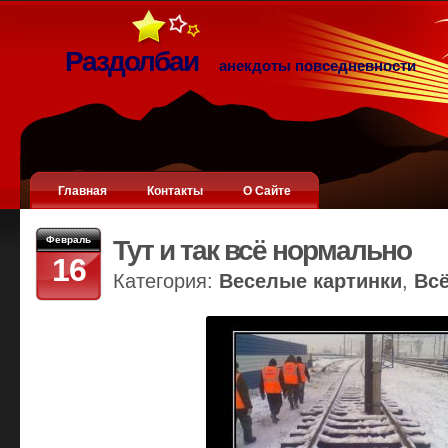
Раздолбаи
анекдоты повседневности
Главная
Контакты
О Сайте
Февраль
Тут и так всё нормально
16
Категория:
Веселые картинки
,
Вс