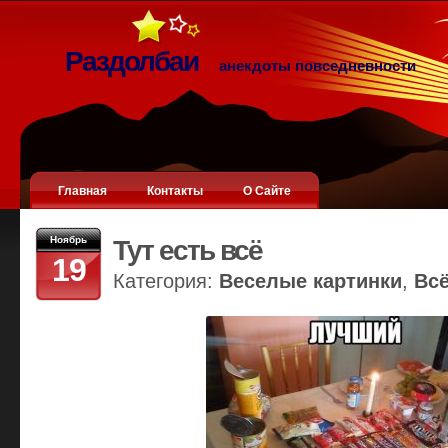
Раздолбаи
анекдоты повседневности
Главная
Контакты
О Сайте
Ноябрь
Тут есть всё
19
Категория:
Веселые картинки
,
Вс