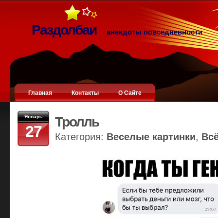
Раздолбаи
анекдоты повседневности
Главная
Контакты
О Сайте
Январь
Тролль
27
Категория:
Веселые картинки
,
Вс