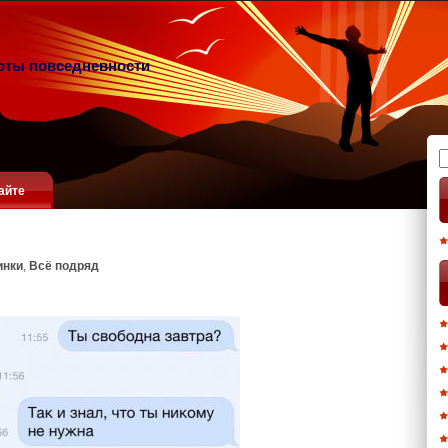
оты повседневности
Н
айте
инки
,
Всё подряд