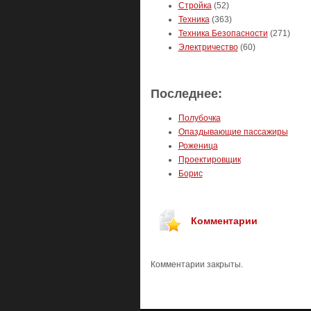
Стройка
(52)
Техника
(363)
Техника Безопасности
(271)
Электричество
(60)
Последнее:
Полубочка
Опаздывающие пассажиры
Роженица
Проектировщик
Борис
Комментарии
Комментарии закрыты.