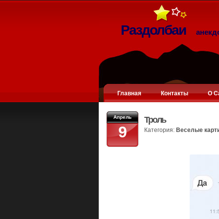
Раздолбаи
анекд
Главная
Контакты
О С
Апрель
Троль
9
Категория:
Веселые карт