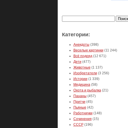
Найти:
Категории:
Анекдоты
(398)
Веселые картинки
(11 244)
Всё подряд
(12 671)
Дети
(477)
Животные
(1 137)
Изобретатели
(3 256)
Истории
(1 339)
Медицина
(58)
Охота и рыбалка
(21)
Пацаны
(457)
Притчи
(45)
Пьяные
(42)
Работнички
(148)
Сочинения
(15)
СССР
(196)