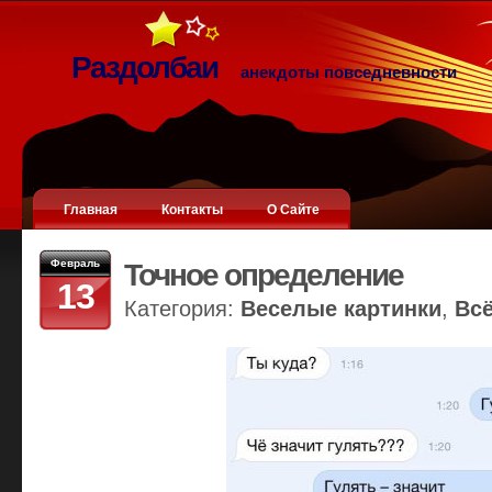
Раздолбаи
анекдоты повседневности
Главная
Контакты
О Сайте
Февраль
Точное определение
13
Категория:
Веселые картинки
,
Вс