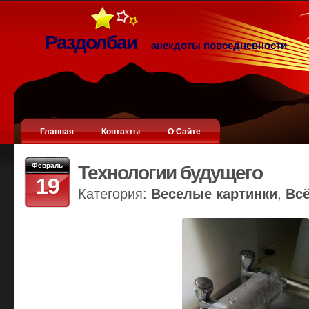
Раздолбаи
анекдоты повседневности
Главная
Контакты
О Сайте
Февраль
Технологии будущего
19
Категория:
Веселые картинки
,
Вс