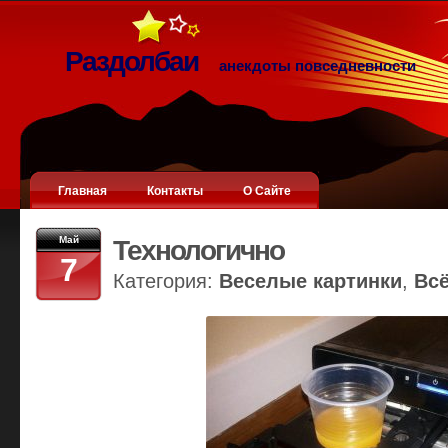
Раздолбаи
анекдоты повседневности
Главная
Контакты
О Сайте
Май
Технологично
7
Категория:
Веселые картинки
,
Вс