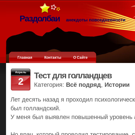
Раздолбаи
анекдоты повседневности
Главная
Контакты
О Сайте
Апрель
Тест для голландцев
2
Категория:
Всё подряд
,
Истории
Лет десять назад я проходил психологическ
был голландский.
У меня был выявлен повышенный уровень а
Но врач, который проводил тестирование, с