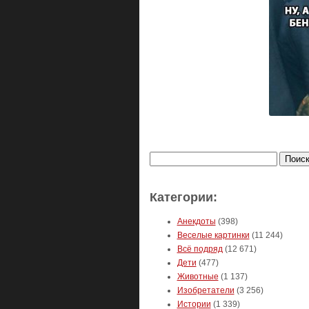
Найти:
Категории:
Анекдоты
(398)
Веселые картинки
(11 244)
Всё подряд
(12 671)
Дети
(477)
Животные
(1 137)
Изобретатели
(3 256)
Истории
(1 339)