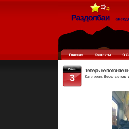
Раздолбаи
анекд
Главная
Контакты
О С
Июнь
Теперь не погоняеш
3
Категория:
Веселые карт