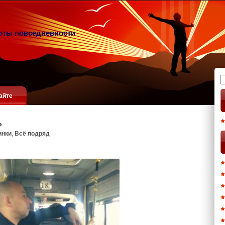
оты повседневности
Н
айте
ь
инки
,
Всё подряд