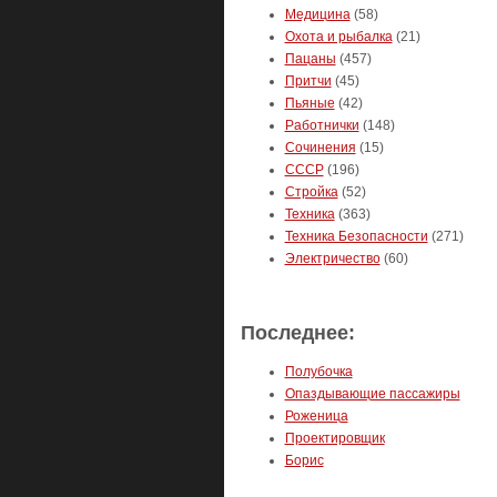
Медицина
(58)
Охота и рыбалка
(21)
Пацаны
(457)
Притчи
(45)
Пьяные
(42)
Работнички
(148)
Сочинения
(15)
СССР
(196)
Стройка
(52)
Техника
(363)
Техника Безопасности
(271)
Электричество
(60)
Последнее:
Полубочка
Опаздывающие пассажиры
Роженица
Проектировщик
Борис