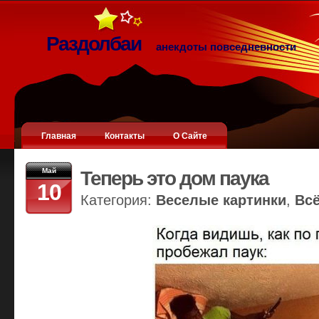
Раздолбаи
анекдоты повседневности
Главная
Контакты
О Сайте
Май
Теперь это дом паука
10
Категория:
Веселые картинки
,
Вс