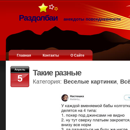
Раздолбаи
анекдоты повседневности
Главная
Контакты
О Сайте
Апрель
Такие разные
5
Категория:
Веселые картинки
,
Вс