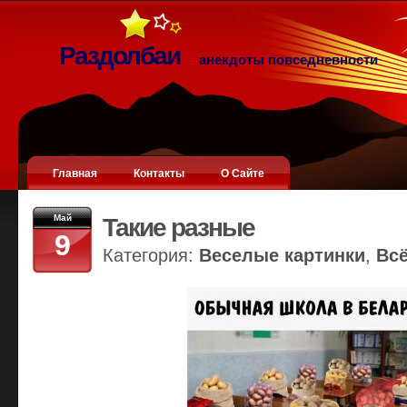
Раздолбаи
анекдоты повседневности
Главная
Контакты
О Сайте
Май
Такие разные
9
Категория:
Веселые картинки
,
Вс