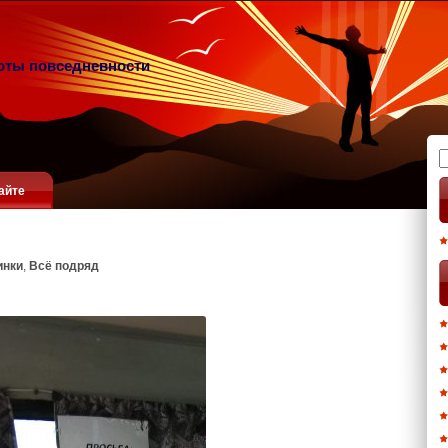
оты повседневности
Н
айте
инки
,
Всё подряд