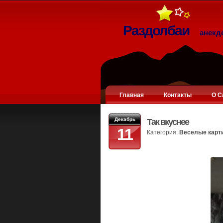
Раздолбаи
анекд
Главная
Контакты
О С
Декабрь
Так вкуснее
11
Категория:
Веселые карт