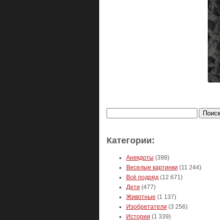
Найти:
Категории:
Анекдоты
(398)
Веселые картинки
(11 244)
Всё подряд
(12 671)
Дети
(477)
Животные
(1 137)
Изобретатели
(3 256)
Истории
(1 339)