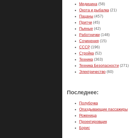
Медицина
(58)
Охота и рыбалка
(21)
Пацаны
(457)
Притчи
(45)
Пьяные
(42)
Работнички
(148)
Сочинения
(15)
СССР
(196)
Стройка
(52)
Техника
(363)
Техника Безопасности
(271)
Электричество
(60)
Последнее:
Полубочка
Опаздывающие пассажиры
Роженица
Проектировщик
Борис