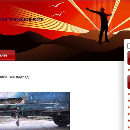
оты повседневности
Н
айте
инки
,
Всё подряд