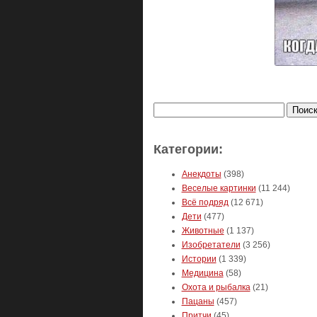
Найти:
Категории:
Анекдоты
(398)
Веселые картинки
(11 244)
Всё подряд
(12 671)
Дети
(477)
Животные
(1 137)
Изобретатели
(3 256)
Истории
(1 339)
Медицина
(58)
Охота и рыбалка
(21)
Пацаны
(457)
Притчи
(45)