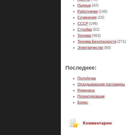
Пьяные
(42)
Работнички
(148)
Сочинения
(15)
СССР
(196)
Стройка
(52)
Техника
(363)
Техника Безопасности
(271)
Электричество
(60)
Последнее:
Полубочка
Опаздывающие пассажиры
Роженица
Проектировщик
Борис
Комментарии