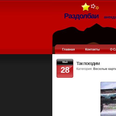
Раздолбаи
анекд
Главная
Контакты
О С
Май
Так поездим
28
Категория:
Веселые карт