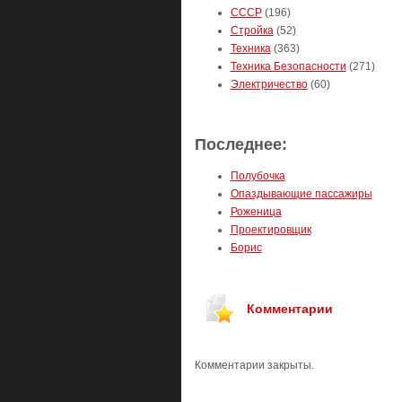
СССР
(196)
Стройка
(52)
Техника
(363)
Техника Безопасности
(271)
Электричество
(60)
Последнее:
Полубочка
Опаздывающие пассажиры
Роженица
Проектировщик
Борис
Комментарии
Комментарии закрыты.