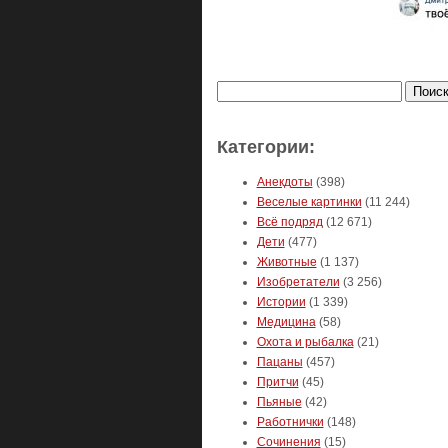
Найти:
Категории:
Анекдоты
(398)
Веселые картинки
(11 244)
Всё подряд
(12 671)
Дети
(477)
Животные
(1 137)
Изобретатели
(3 256)
Истории
(1 339)
Медицина
(58)
Охота и рыбалка
(21)
Пацаны
(457)
Притчи
(45)
Пьяные
(42)
Работнички
(148)
Сочинения
(15)