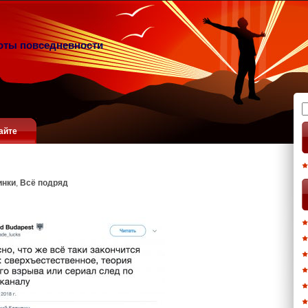
оты повседневности
Н
айте
инки
,
Всё подряд