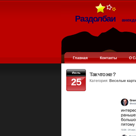
Раздолбаи
анекд
Главная
Контакты
О С
Июль
Так что же ?
25
Категория:
Веселые карт