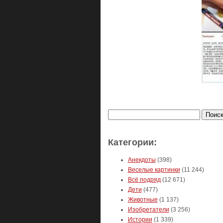
Найти:
Категории:
Анекдоты
(398)
Веселые картинки
(11 244)
Всё подряд
(12 671)
Дети
(477)
Животные
(1 137)
Изобретатели
(3 256)
Истории
(1 339)