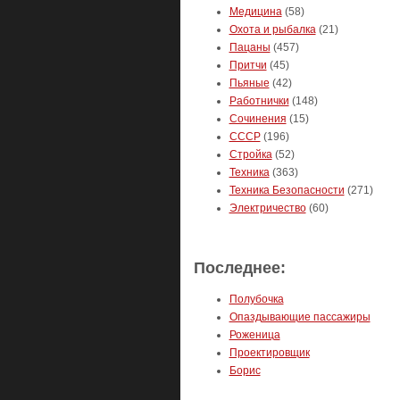
Медицина
(58)
Охота и рыбалка
(21)
Пацаны
(457)
Притчи
(45)
Пьяные
(42)
Работнички
(148)
Сочинения
(15)
СССР
(196)
Стройка
(52)
Техника
(363)
Техника Безопасности
(271)
Электричество
(60)
Последнее:
Полубочка
Опаздывающие пассажиры
Роженица
Проектировщик
Борис