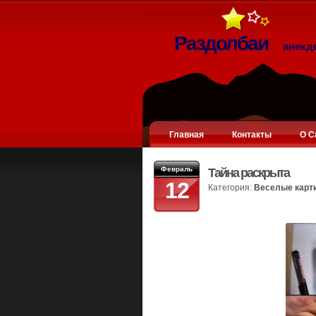
Раздолбаи
анекд
Главная
Контакты
О С
Февраль
Тайна раскрыта
12
Категория:
Веселые карт