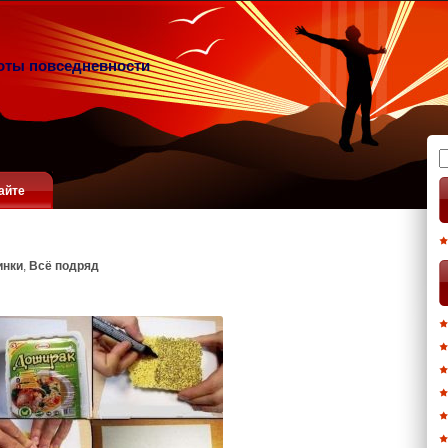
оты повседневности
Н
айте
инки
,
Всё подряд