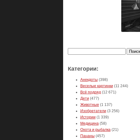
Найти:
Категории:
Анекдоты
(398)
Веселые картинки
(11 244)
Всё подряд
(12 671)
Дети
(477)
Животные
(1 137)
Изобретатели
(3 256)
Истории
(1 339)
Медицина
(58)
Охота и рыбалка
(21)
Пацаны
(457)