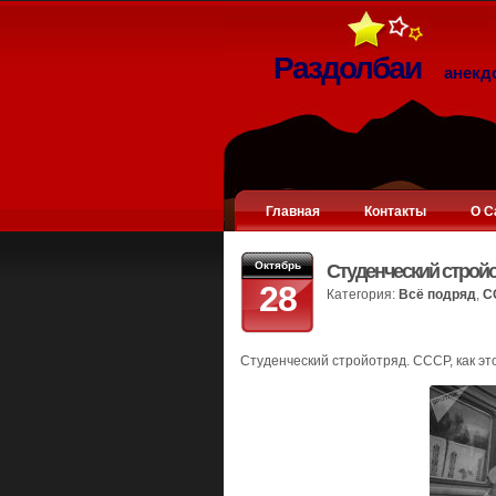
Раздолбаи
анекд
Главная
Контакты
О С
Октябрь
Студенческий строй
28
Категория:
Всё подряд
,
С
Студенческий стройотряд. СССР, как эт