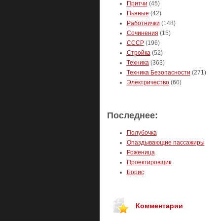
Притчи
(45)
Пьяные
(42)
Работнички
(148)
Сочинения
(15)
СССР
(196)
Стройка
(52)
Техника
(363)
Техника Безопасности
(271)
Электричество
(60)
Последнее:
Полубочка
Опаздывающие пассажиры
Роженица
Проектировщик
Борис
Комментарии