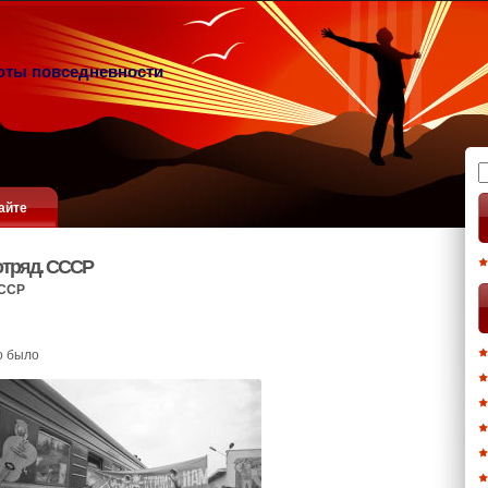
оты повседневности
Н
айте
отряд. СССР
ССР
о было