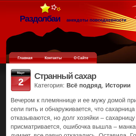
Раздолбаи
анекдоты повседневности
Главная
Контакты
О Сайте
Март
Странный сахар
2
Категория:
Всё подряд
,
Истории
Вечером к племяннице и ее мужу домой при
сели пить и обнаруживается, что сахарница 
отказываются, но долг хозяйки – сахарницу
присматривается, ошибочка вышла – манка э
думает, все равно отказались. Оставила. Г