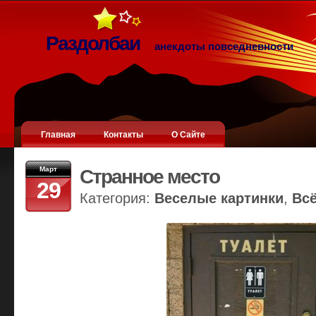
Раздолбаи
анекдоты повседневности
Главная
Контакты
О Сайте
Март
Странное место
29
Категория:
Веселые картинки
,
Вс