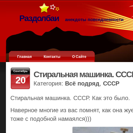
Раздолбаи
анекдоты повседневности
Главная
Контакты
О Сайте
Сентябрь
Стиральная машинка. ССС
20
Категория:
Всё подряд
,
СССР
Стиральная машинка. СССР. Как это было.
Наверное многие из вас помнят, как она жу
тоже с подобной намаялся)))