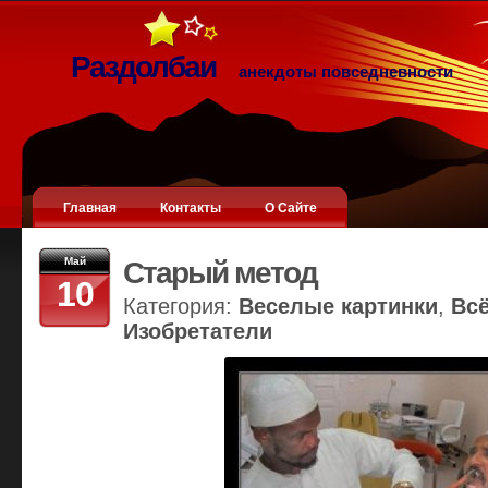
Раздолбаи
анекдоты повседневности
Главная
Контакты
О Сайте
Май
Старый метод
10
Категория:
Веселые картинки
,
Вс
Изобретатели