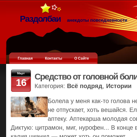
Раздолбаи
анекдоты повседневности
Главная
Контакты
О Сайте
Март
Средство от головной бол
16
Категория:
Всё подряд
,
Истории
Болела у меня как-то голова н
не отпускает, хоть вешайся. Е
аптеку. Аптекарша молодая со
Диктую: цитрамон, миг, нурофен... В конце 
калия цианид — может хоть он поможет.