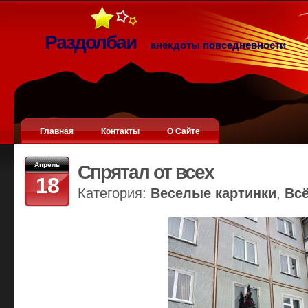
Раздолбаи
анекдоты повседневности
Главная
Контакты
О Сайте
Апрель
Спрятал от всех
18
Категория:
Веселые картинки
,
Вс