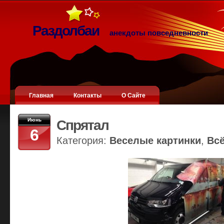
Раздолбаи
анекдоты повседневности
Главная
Контакты
О Сайте
Июнь
Спрятал
6
Категория:
Веселые картинки
,
Вс