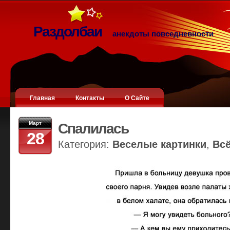
Раздолбаи
анекдоты повседневности
Главная
Контакты
О Сайте
Март
Спалилась
28
Категория:
Веселые картинки
,
Вс