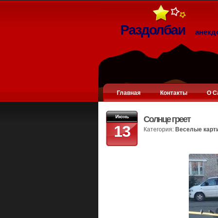
Раздолбаи
анекд
Главная
Контакты
О С
Июнь
Солнце греет
13
Категория:
Веселые карт