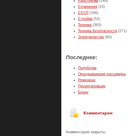
Работнички
(148)
Сочинения
(15)
СССР
(196)
Стройка
(52)
Техника
(363)
Техника Безопасности
(271)
Электричество
(60)
Последнее:
Полубочка
Опаздывающие пассажиры
Роженица
Проектировщик
Борис
Комментарии
Комментарии закрыты.