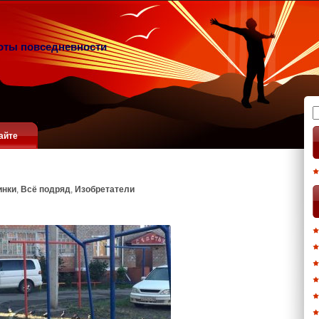
оты повседневности
Н
айте
инки
,
Всё подряд
,
Изобретатели