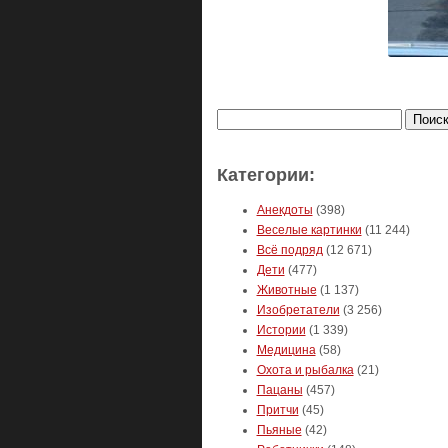
Найти:
Категории:
Анекдоты
(398)
Веселые картинки
(11 244)
Всё подряд
(12 671)
Дети
(477)
Животные
(1 137)
Изобретатели
(3 256)
Истории
(1 339)
Медицина
(58)
Охота и рыбалка
(21)
Пацаны
(457)
Притчи
(45)
Пьяные
(42)