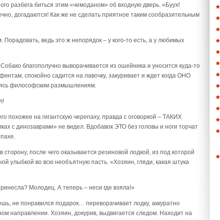
го разбега биться этим «чемоданом» об входную дверь. «Буух!
нечно, догадаются! Как же не сделать приятное таким сообразительным
Порадовать, ведь это ж непорядок – у кого-то есть, а у любимых
. Собако благополучно выворачивается из ошейника и уносится куда-то
финтам, спокойно садится на лавочку, закуривает и ждет когда ОНО
ваясь философским размышлениям.
л!
го похожее на гигантскую черепаху, правда с оговоркой – ТАКИХ
ках с динозаврами» не видел. Вдобавок ЭТО без головы и ноги торчат
епахе.
 сторону, после чего оказывается резиновой лодкой, из под которой
ой улыбкой во всю необъятную пасть. «Хозяин, гляди, какая штука
ринесла? Молодец. А теперь – неси где взяла!»
ешь, не понравился подарок… переворачивает лодку, аккуратно
ном направлении. Хозяин, докурив, выдвигается следом. Находит на