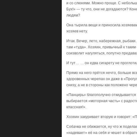
и со слюнями. Можно проще. С небольшо
Бух!» — ту что, они не догадаются? Ко
людям?
Она тырила вещи и приносила хозяевам. 
хозяев нету.
Итак. Вечер, лето, набережная, рыбаки
там «туда». Хозяин, привычный к таким 
соизволит нагуляться, попутно преда
И тут… … он едва сигарету не проглоти
Прямо на него прётся нечто, больше все
здоровенных черепах он даже в «Прогул
снизу, а не в стороны как положено чер
«Панцирь» благополучно откидывается в
выбирается «моторная часть» с радостн
классная!».
Хозяин закуривает вторую и говорит: «П
Собачка не обижается, ну что ж подела
«надевает» её на себя и чешет в обрат