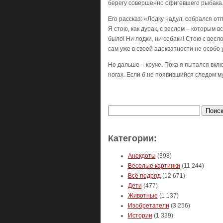
берегу совершенно офигевшего рыбака
Его рассказ: «Лодку надул, собрался отп
Я стою, как дурак, с веслом – которым в
было! Ни лодки, ни собаки! Стою с весл
сам уже в своей адекватности не особо у
Но дальше – круче. Пока я пытался вкл
ногах. Если б не появившийся следом му
Найти:
Категории:
Анекдоты
(398)
Веселые картинки
(11 244)
Всё подряд
(12 671)
Дети
(477)
Животные
(1 137)
Изобретатели
(3 256)
Истории
(1 339)