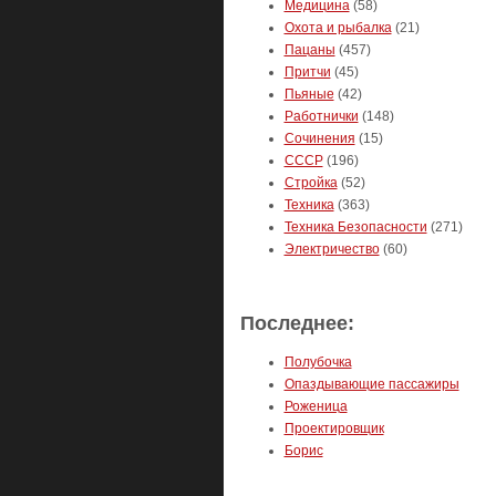
Медицина
(58)
Охота и рыбалка
(21)
Пацаны
(457)
Притчи
(45)
Пьяные
(42)
Работнички
(148)
Сочинения
(15)
СССР
(196)
Стройка
(52)
Техника
(363)
Техника Безопасности
(271)
Электричество
(60)
Последнее:
Полубочка
Опаздывающие пассажиры
Роженица
Проектировщик
Борис