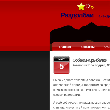
Раздолбаи
анекд
Главная
Контакты
О С
Март
Собака на рыбалке
5
Категория:
Всё подряд
,
Ж
Была у одного товарища собачка. Лет эт
алабаевской породы, габаритом со сре
собака за всю свою долгую жизнь если вд
своими размерами.
А ещё собачка отличалась весьма свое
считала, что если ей приспичило гулять