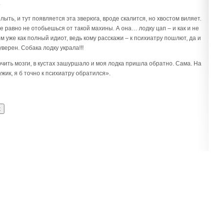
.
лыть, и тут появляется эта зверюга, вроде скалится, но хвостом виляет.
се равно не отобьешься от такой махины. А она… лодку цап – и как и не
ом уже как полный идиот, ведь кому расскажи – к психиатру пошлют, да и
верен. Собака лодку украла!!!
ючить мозги, в кустах зашуршало и моя лодка пришла обратно. Сама. На
жик, я б точно к психиатру обратился».