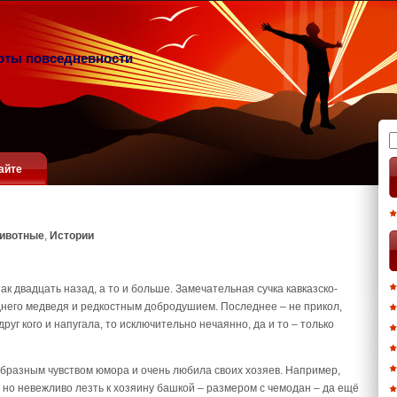
оты повседневности
Н
айте
ивотные
,
Истории
ак двадцать назад, а то и больше. Замечательная сучка кавказско-
днего медведя и редкостным добродушием. Последнее – не прикол,
руг кого и напугала, то исключительно нечаянно, да и то – только
образным чувством юмора и очень любила своих хозяев. Например,
, но невежливо лезть к хозяину башкой – размером с чемодан – да ещё