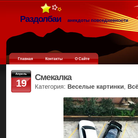
Раздолбаи
анекдоты повседневности
Главная
Контакты
О Сайте
Апрель
Смекалка
19
Категория:
Веселые картинки
,
Вс