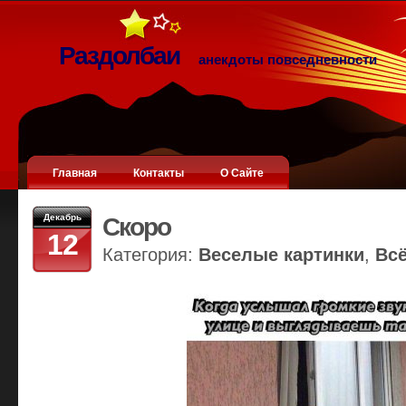
Раздолбаи
анекдоты повседневности
Главная
Контакты
О Сайте
Декабрь
Скоро
12
Категория:
Веселые картинки
,
Вс