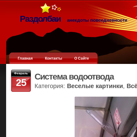
Раздолбаи
анекдоты повседневности
Главная
Контакты
О Сайте
Февраль
Система водоотвода
25
Категория:
Веселые картинки
,
Вс