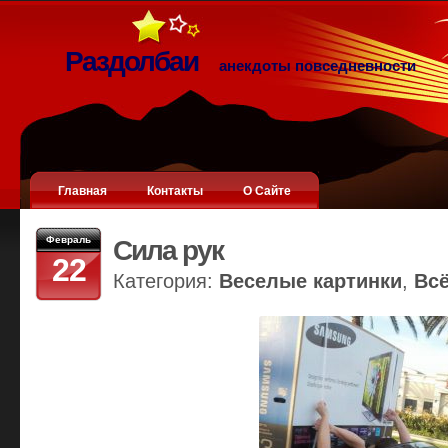
Раздолбаи
анекдоты повседневности
Главная
Контакты
О Сайте
Февраль
Сила рук
22
Категория:
Веселые картинки
,
Вс