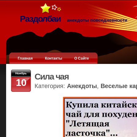
Раздолбаи
анекдоты повседневности
Главная
Контакты
О Сайте
Ноябрь
Сила чая
10
Категория:
Анекдоты
,
Веселые ка