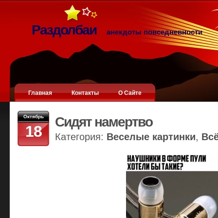
Раздолбаи
анекдоты повседневности
Главная
Контакты
О Сайте
Октябрь
Сидят намертво
18
Категория:
Веселые картинки
,
Вс