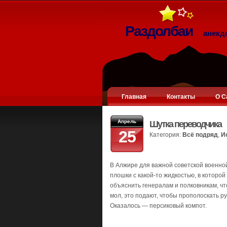
Раздолбаи
анекд
Главная
Контакты
О С
Апрель
Шутка переводчика
25
Категория:
Всё подряд
,
И
В Алжире для важной советской военно
плошки с какой-то жидкостью, в которо
объяснить генералам и полковникам, чт
мол, это подают, чтобы прополоскать ру
Оказалось — персиковый компот.