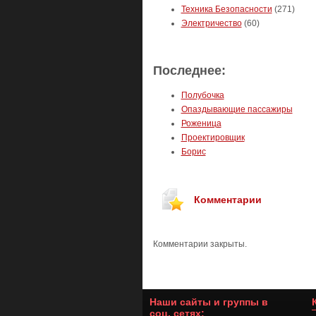
Техника Безопасности
(271)
Электричество
(60)
Последнее:
Полубочка
Опаздывающие пассажиры
Роженица
Проектировщик
Борис
Комментарии
Комментарии закрыты.
Наши сайты и группы в
соц. сетях: