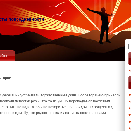
оты повседневности
Н
айте
стории
й делегации устраивали торжественный ужин. После горячего принесли
й плавали лепестки розы. Кто-то из умных переводчиков поспешил
о это пить не надо, чтобы не позориться. В порядочных обществах,
ки после еды. Ну, все радостно стали лезть в плошки пальцами.