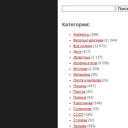
Найти:
Категории:
Анекдоты
(398)
Веселые картинки
(11 244)
Всё подряд
(12 671)
Дети
(477)
Животные
(1 137)
Изобретатели
(3 256)
Истории
(1 339)
Медицина
(58)
Охота и рыбалка
(21)
Пацаны
(457)
Притчи
(45)
Пьяные
(42)
Работнички
(148)
Сочинения
(15)
СССР
(196)
Стройка
(52)
Техника
(363)