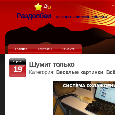
Раздолбаи
анекдоты повседневности
Главная
Контакты
О Сайте
Апрель
Шумит только
19
Категория:
Веселые картинки
,
Вс