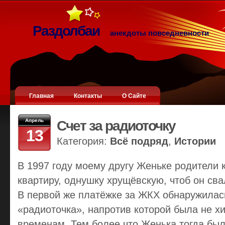
Раздолбаи
анекдоты повседневности
Главная
Контакты
О Сайте
Апрель
Счет за радиоточку
13
Категория:
Всё подряд
,
Истории
В 1997 году моему другу Женьке родители к
квартиру, однушку хрущёвскую, чтоб он свал
В первой же платёжке за ЖКХ обнаружилась
«радиоточка», напротив которой была не х
временам. Тем более что Женька тогда был