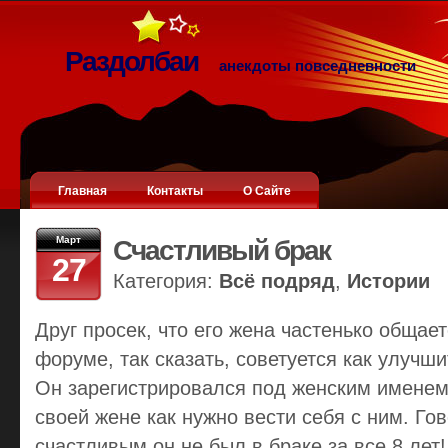
Раздолбаи
анекдоты повседневности
Главная
Контакты
О Сайте
Март
Счастливый брак
27
Категория:
Всё подряд
,
Истории
Друг просек, что его жена частенько общае
форуме, так сказать, советуется как улучш
Он зарегистрировался под женским именем 
своей жене как нужно вести себя с ним. Гов
счастливым он не был в браке за все 8 лет!