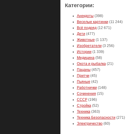
Категории:
Анекдоты
(398)
Веселые картинки
(11 244)
Всё подряд
(12 671)
Дети
(477)
Животные
(1 137)
Изобретатели
(3 256)
Истории
(1 339)
Медицина
(58)
Охота и рыбалка
(21)
Пацаны
(457)
Притчи
(45)
Пьяные
(42)
Работнички
(148)
Сочинения
(15)
СССР
(196)
Стройка
(52)
Техника
(363)
Техника Безопасности
(271)
Электричество
(60)