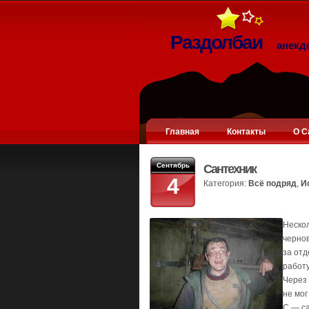
Раздолбаи
анекд
Главная
Контакты
О С
Сентябрь
Сантехник
4
Категория:
Всё подряд
,
И
Нескол
чернов
за отд
работу
Через 
не мог
С — с