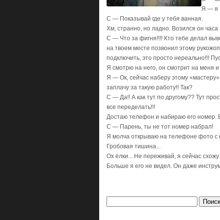
Я — я
С — Показывай где у тебя ванная.
Хм, странно, но ладно. Возился он часа
С — Что за фигня!!!! Кто тебе делал вы
на твоем месте позвонил этому рукожопу
подключить, это просто нереально!!! Пу
Я смотрю на него, он смотрит на меня и
Я — Ок, сейчас наберу этому «мастеру»,
заплачу за такую работу!! Так?
С — Да!! А как тут по другому?? Тут прос
все переделать!!!
Достаю телефон и набираю его номер. В
С — Парень, ты не тот номер набрал!
Я молча открываю на телефоне фото с пр
Гробовая тишина...
Ох ёлки... Не переживай, я сейчас схож
Больше я его не видел. Он даже инструм
Найти: