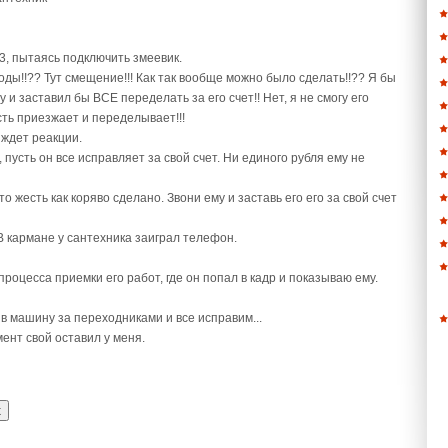
 3, пытаясь подключить змеевик.
воды!!?? Тут смещение!!! Как так вообще можно было сделать!!?? Я бы
 и заставил бы ВСЕ переделать за его счет!! Нет, я не смогу его
сть приезжает и переделывает!!!
 ждет реакции.
 пусть он все исправляет за свой счет. Ни единого рубля ему не
то жесть как коряво сделано. Звони ему и заставь его его за свой счет
 кармане у сантехника заиграл телефон.
оцесса приемки его работ, где он попал в кадр и показываю ему.
у в машину за переходниками и все исправим...
ент свой оставил у меня.