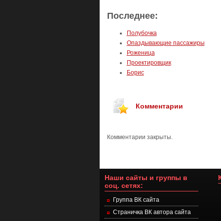
Последнее:
Полубочка
Опаздывающие пассажиры
Роженица
Проектировщик
Борис
Комментарии
Комментарии закрыты.
Наши сайты и группы в
соц. сетях:
Группа ВК сайта
Страничка ВК автора сайта