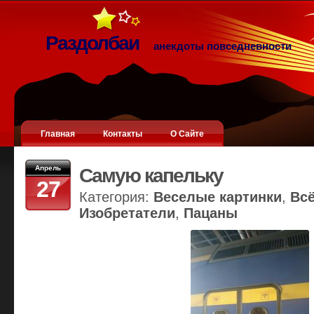
Раздолбаи
анекдоты повседневности
Главная
Контакты
О Сайте
Апрель
Самую капельку
27
Категория:
Веселые картинки
,
Вс
Изобретатели
,
Пацаны