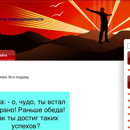
оты повседневности
Н
айте
инки
,
Всё подряд