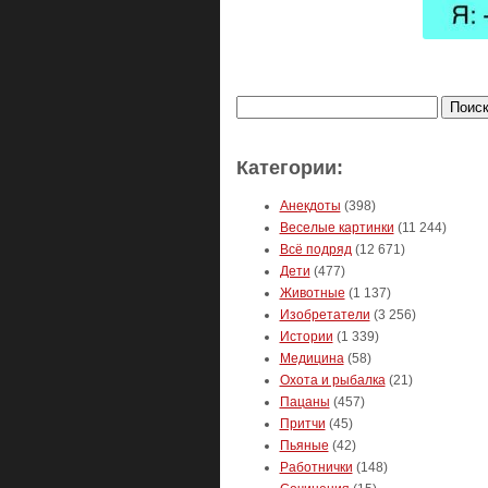
Найти:
Категории:
Анекдоты
(398)
Веселые картинки
(11 244)
Всё подряд
(12 671)
Дети
(477)
Животные
(1 137)
Изобретатели
(3 256)
Истории
(1 339)
Медицина
(58)
Охота и рыбалка
(21)
Пацаны
(457)
Притчи
(45)
Пьяные
(42)
Работнички
(148)