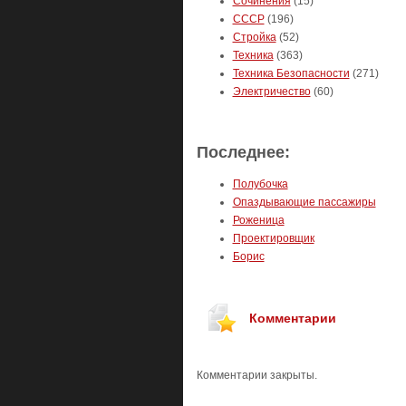
Сочинения
(15)
СССР
(196)
Стройка
(52)
Техника
(363)
Техника Безопасности
(271)
Электричество
(60)
Последнее:
Полубочка
Опаздывающие пассажиры
Роженица
Проектировщик
Борис
Комментарии
Комментарии закрыты.