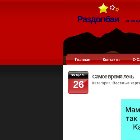
Раздолбаи
анекд
Главная
Контакты
О С
Февраль
Самое время лечь
26
Категория:
Веселые карт