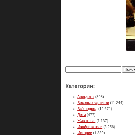
Найти:
Категории:
Анекдоты
(398)
Веселые картинки
(11 244)
Всё подряд
(12 671)
Дети
(477)
Животные
(1 137)
Изобретатели
(3 256)
Истории
(1 339)