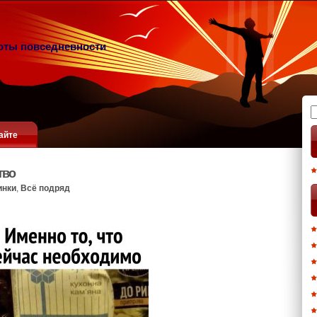
оты повседневности
Н
айте
тво
инки
,
Всё подряд