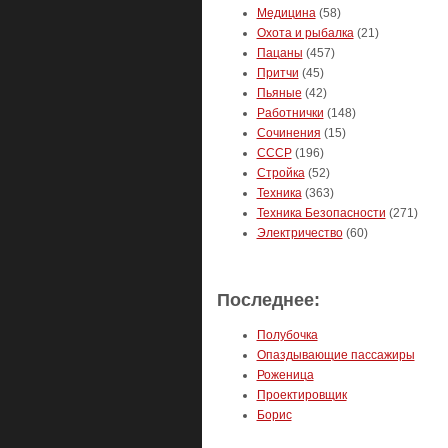
Медицина
(58)
Охота и рыбалка
(21)
Пацаны
(457)
Притчи
(45)
Пьяные
(42)
Работнички
(148)
Сочинения
(15)
СССР
(196)
Стройка
(52)
Техника
(363)
Техника Безопасности
(271)
Электричество
(60)
Последнее:
Полубочка
Опаздывающие пассажиры
Роженица
Проектировщик
Борис