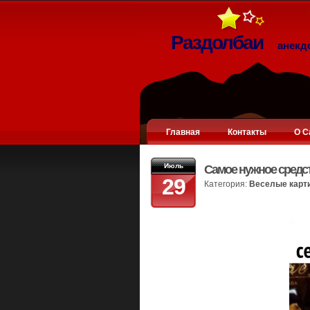
Раздолбаи
анекд
Главная
Контакты
О С
Июль
Самое нужное средс
29
Категория:
Веселые карт