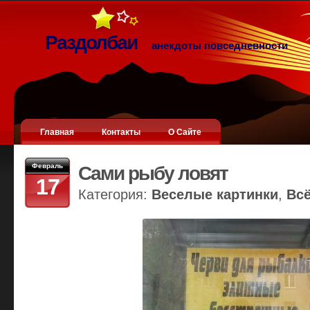
Раздолбаи
анекдоты повседневности
Главная
Контакты
О Сайте
Февраль
Сами рыбу ловят
17
Категория:
Веселые картинки
,
Вс