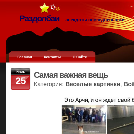
Раздолбаи
анекдоты повседневности
Главная
Контакты
О Сайте
Июль
Самая важная вещь
25
Категория:
Веселые картинки
,
Вс