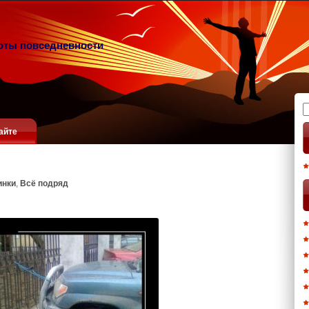
оты повседневности
Н
айте
инки
,
Всё подряд