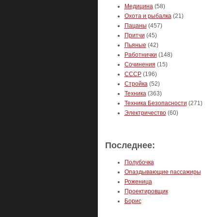
Медицина
(58)
Охота и рыбалка
(21)
Пацаны
(457)
Притчи
(45)
Пьяные
(42)
Работнички
(148)
Сочинения
(15)
СССР
(196)
Стройка
(52)
Техника
(363)
Техника Безопасности
(271)
Электричество
(60)
Последнее:
Полубочка
Опаздывающие пассажиры
Роженица
Проектировщик
Борис