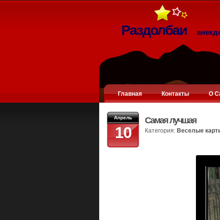
Раздолбаи
анекд
Главная
Контакты
О С
Апрель
Самая лучшая
10
Категория:
Веселые карт