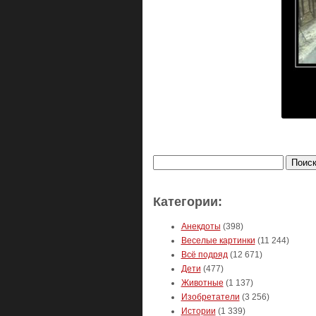
Найти:
Категории:
Анекдоты
(398)
Веселые картинки
(11 244)
Всё подряд
(12 671)
Дети
(477)
Животные
(1 137)
Изобретатели
(3 256)
Истории
(1 339)