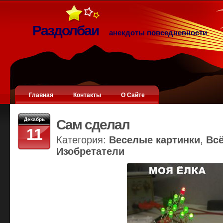
Раздолбаи
анекдоты повседневности
Главная
Контакты
О Сайте
Декабрь
Сам сделал
11
Категория:
Веселые картинки
,
Вс
Изобретатели