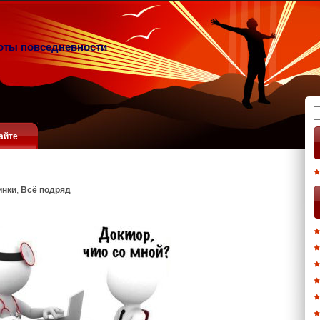
оты повседневности
Н
айте
инки
,
Всё подряд