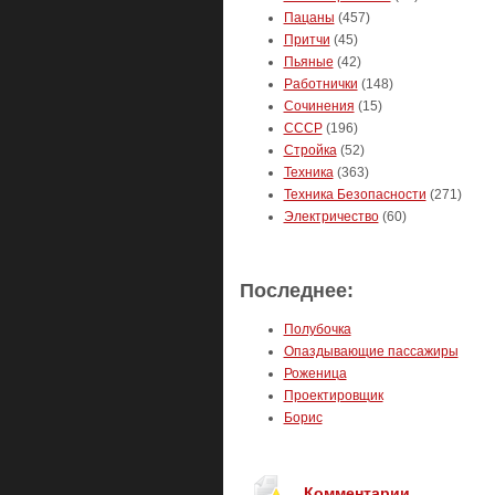
Пацаны
(457)
Притчи
(45)
Пьяные
(42)
Работнички
(148)
Сочинения
(15)
СССР
(196)
Стройка
(52)
Техника
(363)
Техника Безопасности
(271)
Электричество
(60)
Последнее:
Полубочка
Опаздывающие пассажиры
Роженица
Проектировщик
Борис
Комментарии