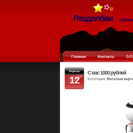
Раздолбаи
анекд
Главная
Контакты
О С
Апрель
С вас 1000 рублей
12
Категория:
Веселые карт