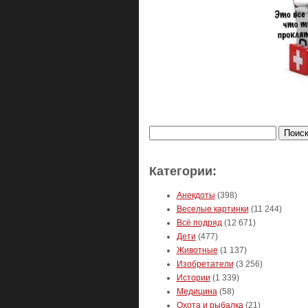
Найти:
Категории:
Анекдоты
(398)
Веселые картинки
(11 244)
Всё подряд
(12 671)
Дети
(477)
Животные
(1 137)
Изобретатели
(3 256)
Истории
(1 339)
Медицина
(58)
Охота и рыбалка
(21)