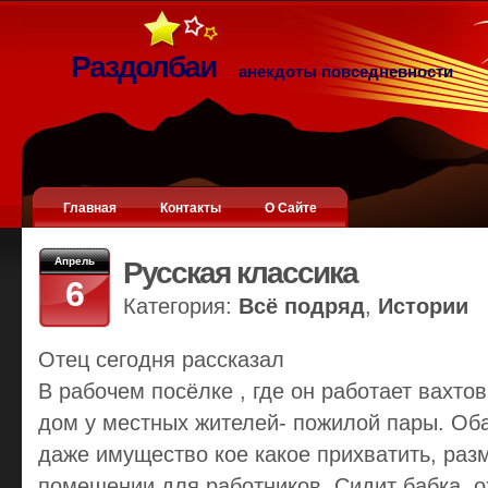
Раздолбаи
анекдоты повседневности
Главная
Контакты
О Сайте
Апрель
Русская классика
6
Категория:
Всё подряд
,
Истории
Отец сегодня рассказал
В рабочем посёлке , где он работает вахто
дом у местных жителей- пожилой пары. Оба
даже имущество кое какое прихватить, раз
помещении для работников. Сидит бабка, ох