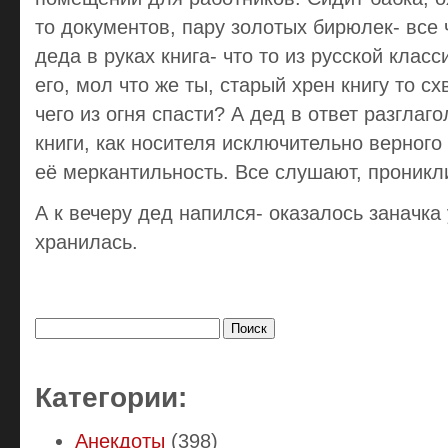
то документов, пару золотых бирюлек- все ч
деда в руках книга- что то из русской класс
его, мол что же ты, старый хрен книгу то с
чего из огня спасти? А дед в ответ разглаг
книги, как носителя исключительно верного 
её меркантильность. Все слушают, проникл
А к вечеру дед напился- оказалось заначка 
хранилась.
Найти:
Категории:
Анекдоты
(398)