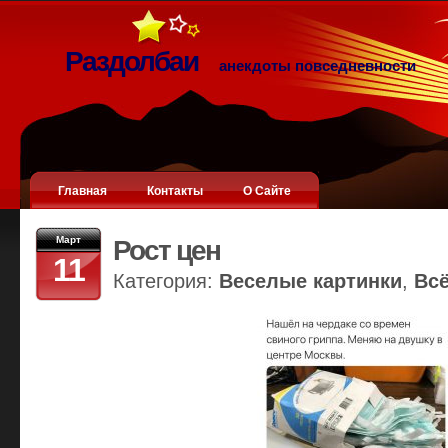
Раздолбаи
анекдоты повседневности
Главная
Контакты
О Сайте
Март
Рост цен
11
Категория:
Веселые картинки
,
Вс